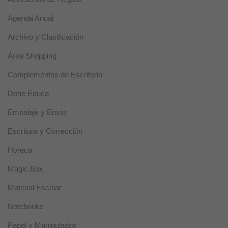
necesarias
para que el
Agenda Anual
sitio web
funcione
Archivo y Clasificación
correctamente.
Área Shopping
Estadísticas
Complementos de Escritorio
Estas
cookies se
Dohe Educa
utilizan para
mejorar la
Embalaje y Envío
funcionalidad
y usabilidad
Escritura y Corrección
de la web.
Horeca
Magic Box
Experiencia
Estas cookies
Material Escolar
se usan para
un correcto
Notebooks
funcionamiento
de la web
Papel y Manipulados
durante la