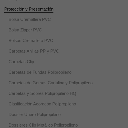
visita. Si se
Protección y Presentación
rechazan,
puede que
Bolsa Cremallera PVC
algunas
funcionalidades
Bolsa Zipper PVC
desaparezcan.
Bolsas Cremallera PVC
Marketing
Carpetas Anillas PP y PVC
Al compartir tus
intereses y
Carpetas Clip
comportamiento
mientras visitas
Carpetas de Fundas Polipropileno
nuestro sitio,
aumentas la
Carpetas de Gomas Cartulina y Polipropileno
posibilidad de
ver contenido y
Carpetas y Sobres Polipropileno HQ
ofertas
personalizados.
Clasificación Acordeón Polipropileno
Dossier Uñero Polipropileno
Dossieres Clip Metálico Polipropileno