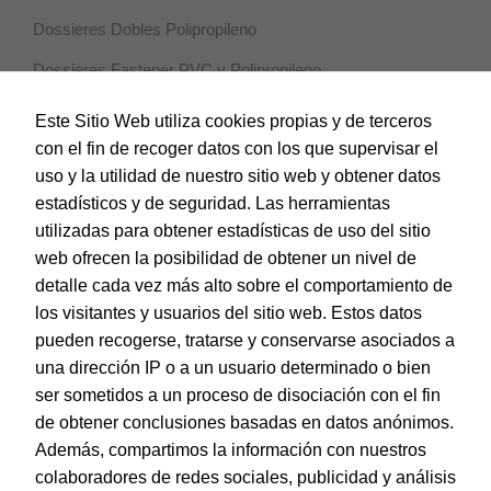
Dossieres Dobles Polipropileno
Dossieres Fastener PVC y Polipropileno
Dossieres Pinza Pivotante Polipropileno
Este Sitio Web utiliza cookies propias y de terceros
con el fin de recoger datos con los que supervisar el
Dossieres Varilla Deslizante Polipropileno
uso y la utilidad de nuestro sitio web y obtener datos
Fundas Multitaladro Polipropileno
estadísticos y de seguridad. Las herramientas
utilizadas para obtener estadísticas de uso del sitio
Índices y Separadores Polipropileno
web ofrecen la posibilidad de obtener un nivel de
Sobres Polipropileno
detalle cada vez más alto sobre el comportamiento de
Subcartpetas
los visitantes y usuarios del sitio web. Estos datos
pueden recogerse, tratarse y conservarse asociados a
Sistemas de corte
una dirección IP o a un usuario determinado o bien
ser sometidos a un proceso de disociación con el fin
Tarjetas de Felicitación
de obtener conclusiones basadas en datos anónimos.
Además, compartimos la información con nuestros
colaboradores de redes sociales, publicidad y análisis
© Dohe - Camino de Madrid, 14