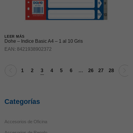
LEER MÁS
Dohe – Indice Basic A4 – 1 al 10 Gris
EAN:
8421938902372
1
2
3
4
5
6
…
26
27
28
Categorías
Necesarias
Estas cookies
no son
Accesorios de Oficina
opcionales ya
que son
Accesorios de Regalo