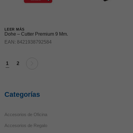
Necesarias
Estas cookies
no son
LEER MÁS
opcionales ya
Dohe – Cutter Premium 9 Mm.
que son
EAN:
8421938792584
necesarias
para que el
sitio web
funcione
1
2
correctamente.
Estadísticas
Estas
Categorías
cookies se
utilizan para
mejorar la
funcionalidad
Accesorios de Oficina
y usabilidad
de la web.
Accesorios de Regalo