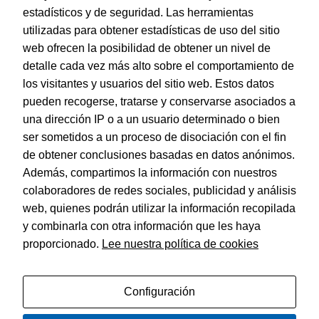
Protección y Presentación
ver contenido y
estadísticos y de seguridad. Las herramientas
ofertas
utilizadas para obtener estadísticas de uso del sitio
Sistemas de corte
personalizados.
web ofrecen la posibilidad de obtener un nivel de
Cutter y Recambios
detalle cada vez más alto sobre el comportamiento de
Tijeras
los visitantes y usuarios del sitio web. Estos datos
pueden recogerse, tratarse y conservarse asociados a
Vades de corte
una dirección IP o a un usuario determinado o bien
ser sometidos a un proceso de disociación con el fin
Tarjetas de Felicitación
de obtener conclusiones basadas en datos anónimos.
Además, compartimos la información con nuestros
colaboradores de redes sociales, publicidad y análisis
© Dohe - Camino de Madrid, 14
web, quienes podrán utilizar la información recopilada
28970 • Humanes de Madrid (Madrid)
ESPAÑA
y combinarla con otra información que les haya
proporcionado.
Lee nuestra política de cookies
Configuración
Política de privacidad
Aviso legal