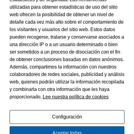
ofertas
utilizadas para obtener estadísticas de uso del sitio
Sistemas de corte
personalizados.
web ofrecen la posibilidad de obtener un nivel de
Cutter y Recambios
detalle cada vez más alto sobre el comportamiento de
Tijeras
los visitantes y usuarios del sitio web. Estos datos
pueden recogerse, tratarse y conservarse asociados a
Vades de corte
una dirección IP o a un usuario determinado o bien
ser sometidos a un proceso de disociación con el fin
Tarjetas de Felicitación
de obtener conclusiones basadas en datos anónimos.
Además, compartimos la información con nuestros
colaboradores de redes sociales, publicidad y análisis
© Dohe - Camino de Madrid, 14
web, quienes podrán utilizar la información recopilada
28970 • Humanes de Madrid (Madrid)
ESPAÑA
y combinarla con otra información que les haya
proporcionado.
Lee nuestra política de cookies
Configuración
Política de privacidad
Aviso legal
Aceptar todas