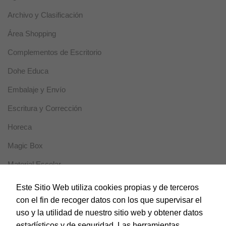
Experiencia
Archivo y Clasificación
Estas cookies
se usan para
Área Shopping
un correcto
funcionamiento
Complementos de Escritorio
de la web
durante la
Dohe Educa
visita. Si se
rechazan,
Embalaje y Envío
puede que
algunas
Escritura y Corrección
funcionalidades
desaparezcan.
Horeca
Magic Box
Marketing
Al compartir tus
Material Escolar
intereses y
comportamiento
Notebooks
Este Sitio Web utiliza cookies propias y de terceros
mientras visitas
nuestro sitio,
con el fin de recoger datos con los que supervisar el
Papel y Manipulados
aumentas la
uso y la utilidad de nuestro sitio web y obtener datos
posibilidad de
Protección y Presentación
estadísticos y de seguridad. Las herramientas
ver contenido y