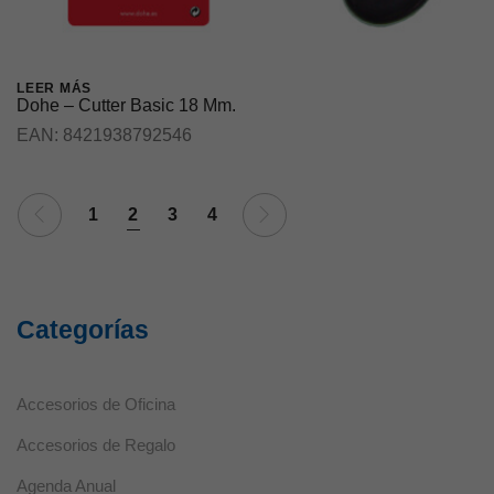
Necesarias
Estas cookies
LEER MÁS
no son
Dohe – Cutter Basic 18 Mm.
opcionales ya
que son
EAN:
8421938792546
necesarias
para que el
sitio web
funcione
1
2
3
4
correctamente.
Estadísticas
Estas
Categorías
cookies se
utilizan para
mejorar la
funcionalidad
Accesorios de Oficina
y usabilidad
de la web.
Accesorios de Regalo
Agenda Anual