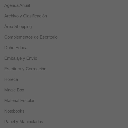
para que el
Agenda Anual
sitio web
funcione
Archivo y Clasificación
correctamente.
Área Shopping
Complementos de Escritorio
Estadísticas
Estas
Dohe Educa
cookies se
utilizan para
Embalaje y Envío
mejorar la
funcionalidad
Escritura y Corrección
y usabilidad
de la web.
Horeca
Magic Box
Experiencia
Estas cookies
Material Escolar
se usan para
un correcto
Notebooks
funcionamiento
de la web
Papel y Manipulados
durante la