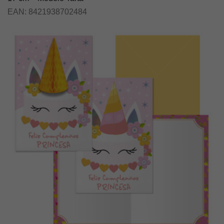
EAN:
8421938702484