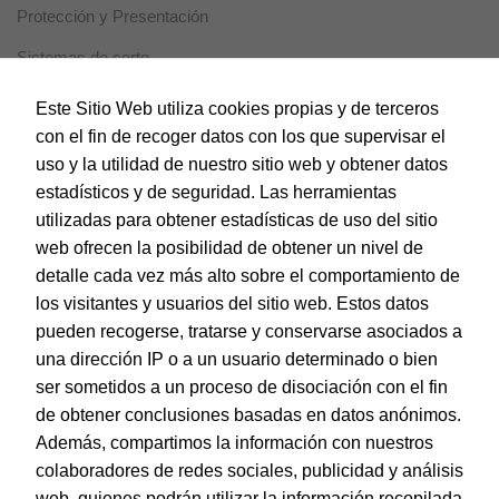
visita. Si se
Protección y Presentación
rechazan,
puede que
Sistemas de corte
algunas
funcionalidades
Tarjetas de Felicitación
Este Sitio Web utiliza cookies propias y de terceros
desaparezcan.
con el fin de recoger datos con los que supervisar el
Comunión
uso y la utilidad de nuestro sitio web y obtener datos
Día de la Madre
Marketing
estadísticos y de seguridad. Las herramientas
Al compartir tus
utilizadas para obtener estadísticas de uso del sitio
Día del Padre
intereses y
comportamiento
web ofrecen la posibilidad de obtener un nivel de
Everyday
mientras visitas
detalle cada vez más alto sobre el comportamiento de
nuestro sitio,
Navidad
los visitantes y usuarios del sitio web. Estos datos
aumentas la
posibilidad de
pueden recogerse, tratarse y conservarse asociados a
San Valentín
ver contenido y
una dirección IP o a un usuario determinado o bien
ofertas
Tarjetas Guirnaldas
personalizados.
ser sometidos a un proceso de disociación con el fin
de obtener conclusiones basadas en datos anónimos.
Además, compartimos la información con nuestros
colaboradores de redes sociales, publicidad y análisis
© Dohe - Camino de Madrid, 14
web, quienes podrán utilizar la información recopilada