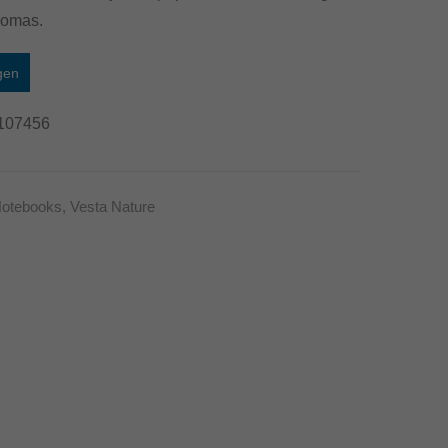
–
–
gomas.
21
50
gen
blíster
cm
Sin
107456
mandril
otebooks
,
Vesta Nature