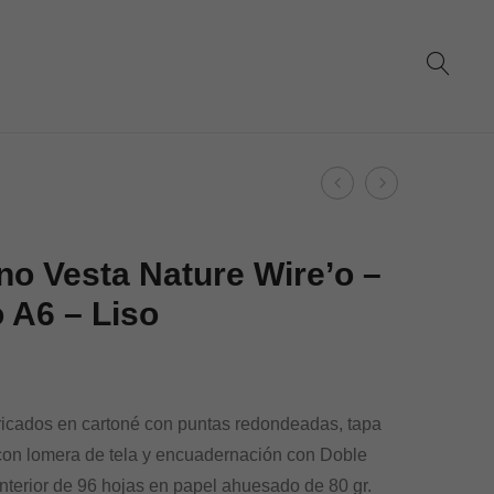
Product
Dohe
Dohe
navigation
–
–
Caja
Film
o Vesta Nature Wire’o –
Expositora
Extensible
 A6 – Liso
de
23
Índices
Micras
adhesivos
1,20
preimpresos
kg
icados en cartoné con puntas redondeadas, tapa
y
–
 con lomera de tela y encuadernación con Doble
estampados
Transparent
Interior de 96 hojas en papel ahuesado de 80 gr.