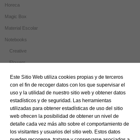
Horeca
Magic Box
Material Escolar
Notebooks
Creative
Flowers
Modernist
Este Sitio Web utiliza cookies propias y de terceros
con el fin de recoger datos con los que supervisar el
Officer
uso y la utilidad de nuestro sitio web y obtener datos
Travel
estadísticos y de seguridad. Las herramientas
utilizadas para obtener estadísticas de uso del sitio
Vesta Nature
web ofrecen la posibilidad de obtener un nivel de
Papel y Manipulados
detalle cada vez más alto sobre el comportamiento de
los visitantes y usuarios del sitio web. Estos datos
Protección y Presentación
pueden recogerse, tratarse y conservarse asociados a