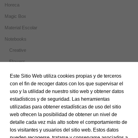
Horeca
Magic Box
Material Escolar
Notebooks
Creative
Flowers
Modernist
Este Sitio Web utiliza cookies propias y de terceros
con el fin de recoger datos con los que supervisar el
Officer
uso y la utilidad de nuestro sitio web y obtener datos
Travel
estadísticos y de seguridad. Las herramientas
utilizadas para obtener estadísticas de uso del sitio
Vesta Nature
web ofrecen la posibilidad de obtener un nivel de
Papel y Manipulados
detalle cada vez más alto sobre el comportamiento de
los visitantes y usuarios del sitio web. Estos datos
Protección y Presentación
pueden recogerse, tratarse y conservarse asociados a