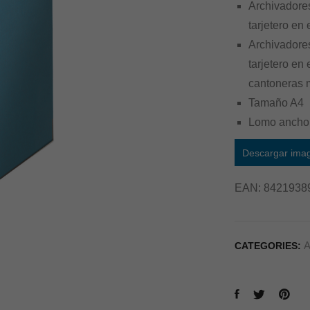
Archivadores
tarjetero en 
Archivadores
tarjetero en
cantoneras m
Tamaño A4
Lomo ancho
Descargar ima
EAN:
8421938
A
CATEGORIES: