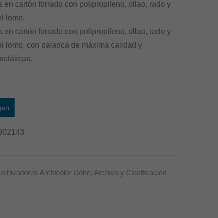
 en cartón forrado con polipropileno, ollao, rado y
el lomo.
 en cartón forrado con polipropileno, ollao, rado y
 el lomo, con palanca de máxima calidad y
etálicas.
gen
902143
rchivadores Archicolor Dohe
,
Archivo y Clasificación