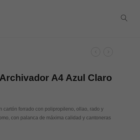
Product
Dohe
Dohe
navigation
–
–
Archivador
Archivador
Archivador A4 Azul Claro
Archicolor
A4
A4
Verde
lomo
Claro
ancho
 cartón forrado con polipropileno, ollao, rado y
naranja
 lomo, con palanca de máxima calidad y cantoneras