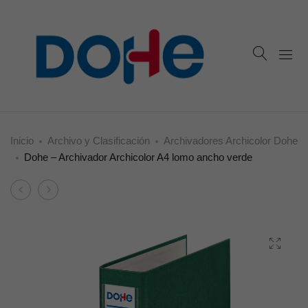
Inicio
Archivo y Clasificación
Archivadores Archicolor Dohe
Dohe – Archivador Archicolor A4 lomo ancho verde
Product
Dohe
Dohe
navigation
–
–
Archivador
Archivador
Archicolor
Archicolor
A4
A4
lomo
lomo