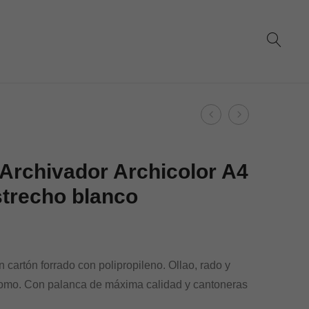
Product
Dohe
Dohe
navigation
–
–
Archivador
Archivador
Archivador Archicolor A4
Archicolor
Archicolor
trecho blanco
A4
A4
lomo
lomo
estrecho
estrecho
negro
gris
 cartón forrado con polipropileno. Ollao, rado y
l lomo. Con palanca de máxima calidad y cantoneras