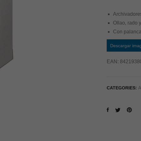
Archivadores
Ollao, rado y
Con palanca
Descargar ima
EAN:
8421938
A
CATEGORIES: