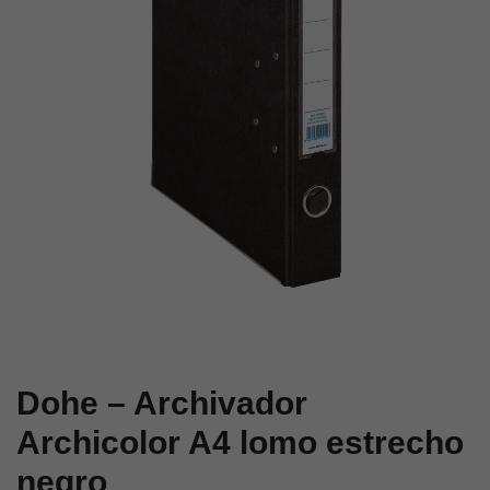
estrecho
estrecho
amarillo
blanco
Dohe – Archivador
Archicolor A4 lomo estrecho
negro