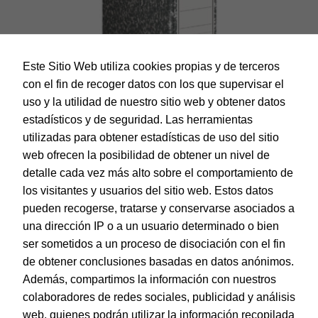
Este Sitio Web utiliza cookies propias y de terceros
con el fin de recoger datos con los que supervisar el
uso y la utilidad de nuestro sitio web y obtener datos
estadísticos y de seguridad. Las herramientas
utilizadas para obtener estadísticas de uso del sitio
web ofrecen la posibilidad de obtener un nivel de
Dohe – Archivador Archiclas A-4 lomo ancho
detalle cada vez más alto sobre el comportamiento de
EAN:
8421938091021
los visitantes y usuarios del sitio web. Estos datos
pueden recogerse, tratarse y conservarse asociados a
una dirección IP o a un usuario determinado o bien
ser sometidos a un proceso de disociación con el fin
de obtener conclusiones basadas en datos anónimos.
© Dohe - Camino de Madrid, 14
Además, compartimos la información con nuestros
28970 • Humanes de Madrid (Madrid)
colaboradores de redes sociales, publicidad y análisis
ESPAÑA
web, quienes podrán utilizar la información recopilada