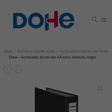
Inicio
Archivo y Clasificación
Archivadores Archicolor Dohe
Dohe – Archivador Archicolor A4 lomo estrecho negro
Product
Dohe
Dohe
navigation
–
–
Archivador
Archivador
Archicolor
Archicolor
A4
A4
lomo
lomo