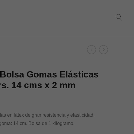
Product
Dohe
Dohe
navigation
–
–
Bolsa
Bolsa
 Bolsa Gomas Elásticas
Gomas
Gomas
rs. 14 cms x 2 mm
Elásticas
Elásticas
1.000
1.000
grs.
grs.
12
16
s en látex de gran resistencia y elasticidad.
cms
cms
 goma: 14 cm. Bolsa de 1 kilogramo.
x
x