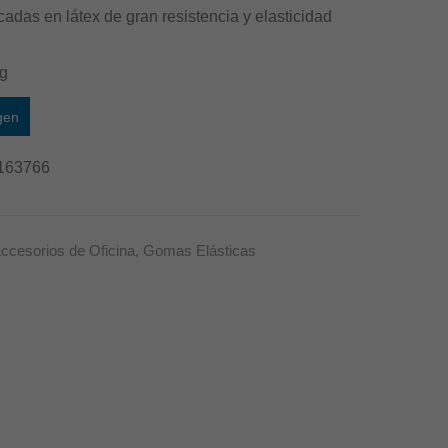
1’5
2
adas en látex de gran resistencia y elasticidad
mm
mm
kg
gen
163766
ccesorios de Oficina
,
Gomas Elásticas