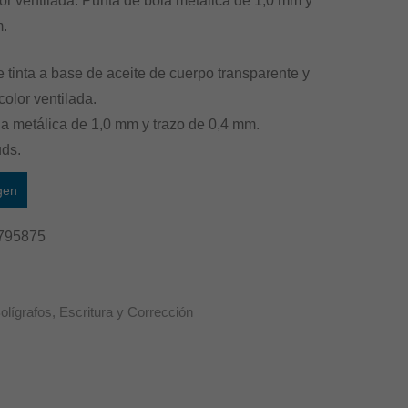
or ventilada. Punta de bola metálica de 1,0 mm y
–
–
m.
50
50
uds
uds
e tinta a base de aceite de cuerpo transparente y
–
–
olor ventilada.
Verde
Negro
a metálica de 1,0 mm y trazo de 0,4 mm.
uds.
gen
795875
olígrafos
,
Escritura y Corrección