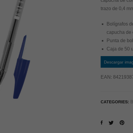
capucha de col
trazo de 0,4 m
Bolígrafos d
capucha de c
Punta de bol
Caja de 50 
Descargar ima
EAN:
8421938
B
CATEGORIES: