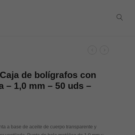
Product
Dohe
Dohe
navigation
–
–
Caja
Caja
Caja de bolígrafos con
de
de
 – 1,0 mm – 50 uds –
bolígrafos
bolígrafos
con
con
capucha
capucha
–
–
1,0
1,0
inta a base de aceite de cuerpo transparente y
mm
mm