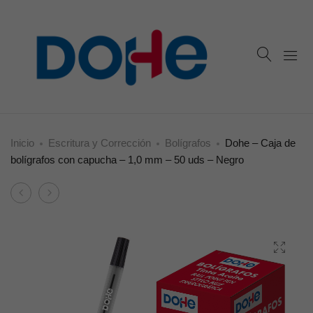
Inicio
Escritura y Corrección
Bolígrafos
Dohe – Caja de
bolígrafos con capucha – 1,0 mm – 50 uds – Negro
Product
Dohe
Dohe
navigation
–
–
Caja
Caja
de
de
bolígrafos
bolígrafos
con
con