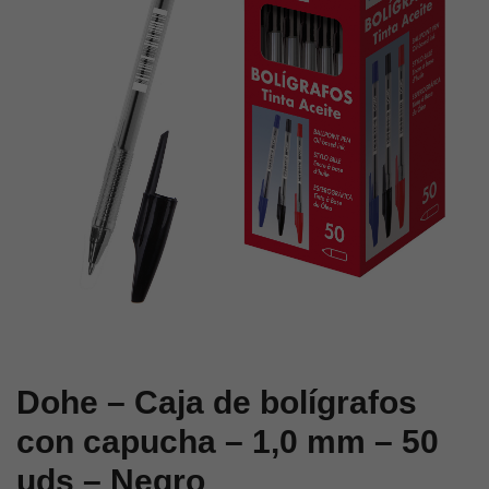
capucha
capucha
–
–
1,0
1,0
mm
mm
–
–
50
50
uds
uds
–
–
Azul
Rojo
Dohe – Caja de bolígrafos
con capucha – 1,0 mm – 50
uds – Negro