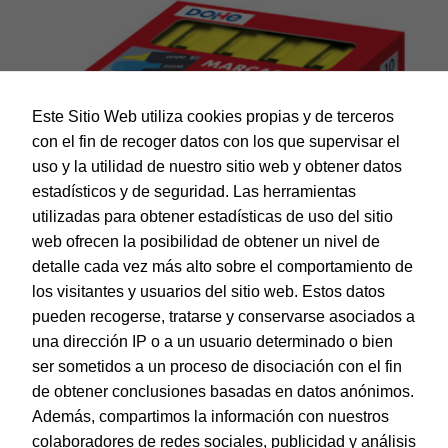
Este Sitio Web utiliza cookies propias y de terceros
con el fin de recoger datos con los que supervisar el
uso y la utilidad de nuestro sitio web y obtener datos
estadísticos y de seguridad. Las herramientas
utilizadas para obtener estadísticas de uso del sitio
web ofrecen la posibilidad de obtener un nivel de
Dohe – Caja de marcadores fluorescentes – 10 uds –
Amarillo
detalle cada vez más alto sobre el comportamiento de
EAN:
8421938795752
los visitantes y usuarios del sitio web. Estos datos
pueden recogerse, tratarse y conservarse asociados a
una dirección IP o a un usuario determinado o bien
ser sometidos a un proceso de disociación con el fin
de obtener conclusiones basadas en datos anónimos.
© Dohe - Camino de Madrid, 14
Además, compartimos la información con nuestros
28970 • Humanes de Madrid (Madrid)
colaboradores de redes sociales, publicidad y análisis
ESPAÑA