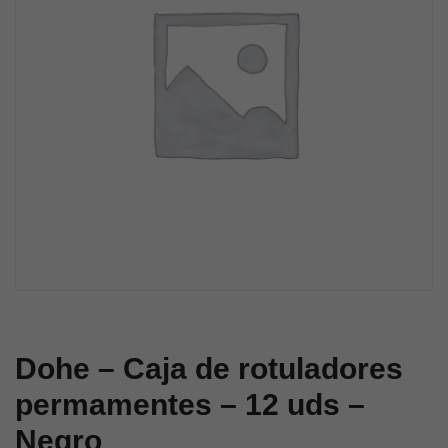
–
–
10
12
uds
uds
–
–
Rosa
Rojo
Dohe – Caja de rotuladores
permamentes – 12 uds –
Negro