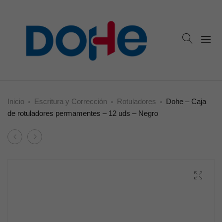
Inicio
Escritura y Corrección
Rotuladores
Dohe – Caja
de rotuladores permamentes – 12 uds – Negro
Product
Dohe
Dohe
navigation
–
–
Caja
Caja
de
de
marcadores
rotuladores
fluorescentes
permamentes