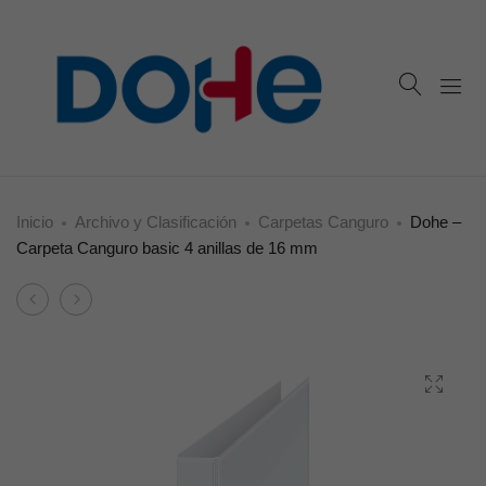
Inicio
Archivo y Clasificación
Carpetas Canguro
Dohe –
Carpeta Canguro basic 4 anillas de 16 mm
Product
Dohe
Dohe
navigation
–
–
Carpeta
Carpeta
Canguro
Canguro
basic
basic
2
2