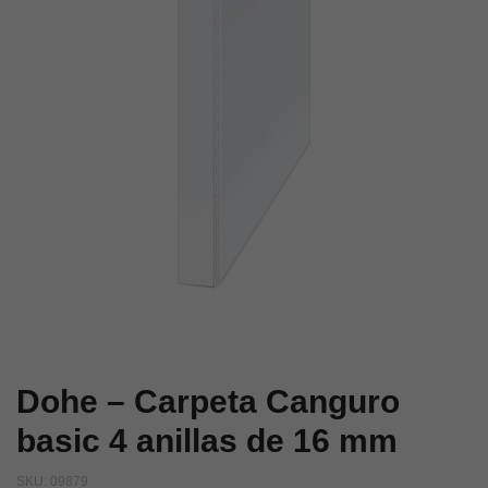
anillas
anillas
de
de
16
25
mm
mm.
Dohe – Carpeta Canguro
basic 4 anillas de 16 mm
SKU:
09879