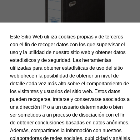
Este Sitio Web utiliza cookies propias y de terceros
con el fin de recoger datos con los que supervisar el
uso y la utilidad de nuestro sitio web y obtener datos
estadísticos y de seguridad. Las herramientas
utilizadas para obtener estadísticas de uso del sitio
web ofrecen la posibilidad de obtener un nivel de
Dohe – Archivador Archicolor A4 lomo ancho negro
detalle cada vez más alto sobre el comportamiento de
EAN:
8421938094107
los visitantes y usuarios del sitio web. Estos datos
pueden recogerse, tratarse y conservarse asociados a
una dirección IP o a un usuario determinado o bien
ser sometidos a un proceso de disociación con el fin
de obtener conclusiones basadas en datos anónimos.
© Dohe - Camino de Madrid, 14
Además, compartimos la información con nuestros
28970 • Humanes de Madrid (Madrid)
colaboradores de redes sociales, publicidad y análisis
ESPAÑA