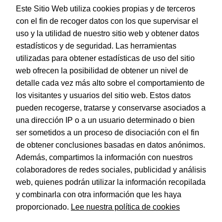
Este Sitio Web utiliza cookies propias y de terceros
con el fin de recoger datos con los que supervisar el
uso y la utilidad de nuestro sitio web y obtener datos
estadísticos y de seguridad. Las herramientas
utilizadas para obtener estadísticas de uso del sitio
web ofrecen la posibilidad de obtener un nivel de
Dohe – Indice Basic Folio A-Z 20 Posic. Gris
detalle cada vez más alto sobre el comportamiento de
EAN:
8421938904567
los visitantes y usuarios del sitio web. Estos datos
pueden recogerse, tratarse y conservarse asociados a
una dirección IP o a un usuario determinado o bien
ser sometidos a un proceso de disociación con el fin
de obtener conclusiones basadas en datos anónimos.
© Dohe - Camino de Madrid, 14
Además, compartimos la información con nuestros
28970 • Humanes de Madrid (Madrid)
colaboradores de redes sociales, publicidad y análisis
ESPAÑA
web, quienes podrán utilizar la información recopilada
y combinarla con otra información que les haya
proporcionado.
Lee nuestra política de cookies