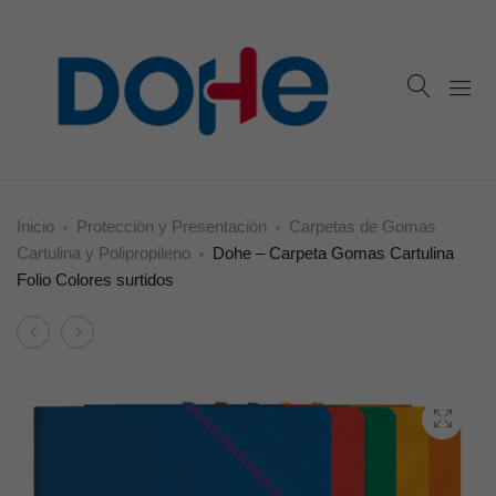
Inicio
Protección y Presentación
Carpetas de Gomas
Cartulina y Polipropileno
Dohe – Carpeta Gomas Cartulina
Folio Colores surtidos
Product
Dohe
Dohe
navigation
–
–
Carpeta
Carpeta
Gomas
Gomas
Cartulina
P.P.