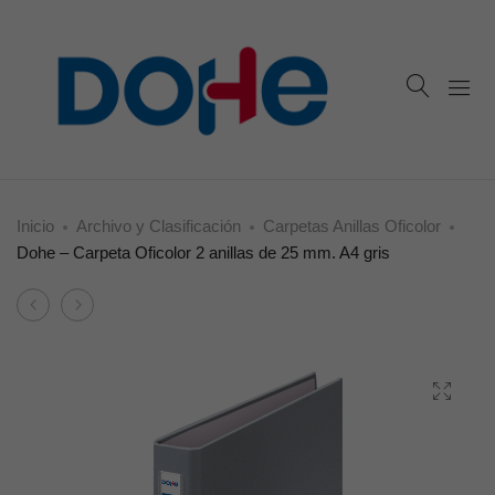
Inicio
Archivo y Clasificación
Carpetas Anillas Oficolor
Dohe – Carpeta Oficolor 2 anillas de 25 mm. A4 gris
Product
Dohe
Dohe
navigation
–
–
Carpeta
Carpeta
Oficolor
Oficolor
2
2
anillas
anillas