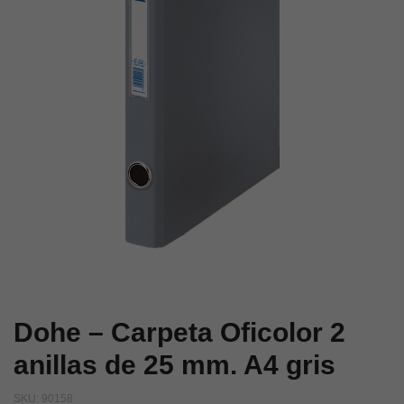
de
de
25
25
mm.
mm.
A4
A4
negro
blanco
Dohe – Carpeta Oficolor 2
anillas de 25 mm. A4 gris
SKU:
90158