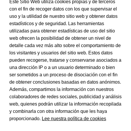
Este Sitio Web utiliza cookies propias y de terceros
con el fin de recoger datos con los que supervisar el
uso y la utilidad de nuestro sitio web y obtener datos
estadísticos y de seguridad. Las herramientas
utilizadas para obtener estadísticas de uso del sitio
web ofrecen la posibilidad de obtener un nivel de
Dohe – Archivador Archicolor folio lomo ancho gris
detalle cada vez más alto sobre el comportamiento de
EAN:
8421938094718
los visitantes y usuarios del sitio web. Estos datos
pueden recogerse, tratarse y conservarse asociados a
una dirección IP o a un usuario determinado o bien
ser sometidos a un proceso de disociación con el fin
de obtener conclusiones basadas en datos anónimos.
© Dohe - Camino de Madrid, 14
Además, compartimos la información con nuestros
28970 • Humanes de Madrid (Madrid)
colaboradores de redes sociales, publicidad y análisis
ESPAÑA
web, quienes podrán utilizar la información recopilada
y combinarla con otra información que les haya
proporcionado.
Lee nuestra política de cookies
Política de privacidad