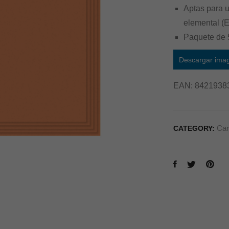
Aptas para u
elemental (E
Paquete de 
Descargar ima
EAN:
8421938
Car
CATEGORY: