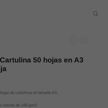
Product
Dohe
Dohe
navigation
–
–
Cartulina
Cartulina
Cartulina 50 hojas en A3
50
50
ja
hojas
hojas
en
en
A3
A3
–
–
hojas de cartulinas en tamaño A3.
Oro
Rosa
Carmesí
e colores de 180 g/m2