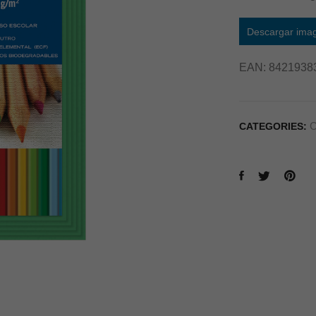
Descargar ima
EAN:
8421938
C
CATEGORIES: