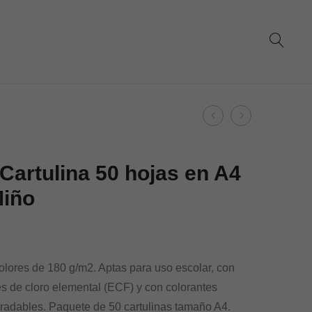
Product
Dohe
Dohe
navigation
–
–
Cartulina
Cartulina
Cartulina 50 hojas en A4
50
50
Miño
hojas
hojas
en
en
A4
A4
Rojo
Verde
olores de 180 g/m2. Aptas para uso escolar, con
Mondego
es de cloro elemental (ECF) y con colorantes
gradables. Paquete de 50 cartulinas tamaño A4.