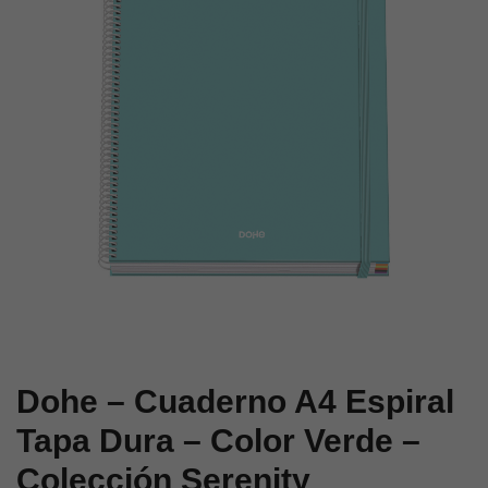
Dura
Azul
–
–
Color
Colección
Rosa
Colour
–
Vibes
Colección
Serenity
Dohe – Cuaderno A4 Espiral
Tapa Dura – Color Verde –
Colección Serenity