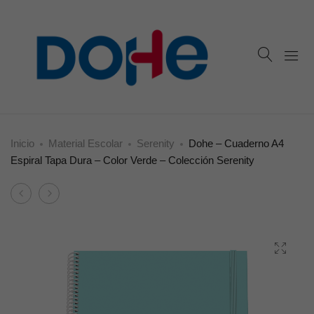
Inicio
Material Escolar
Serenity
Dohe – Cuaderno A4
Espiral Tapa Dura – Color Verde – Colección Serenity
Product
Dohe
Dohe
navigation
–
–
Cuaderno
Carpeta
A4
Polyfoam
Espiral
–
Tapa
Color