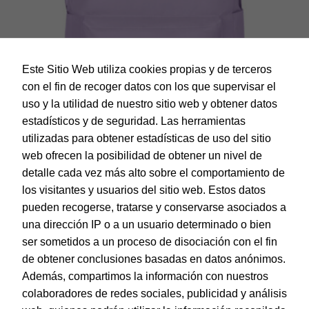
Este Sitio Web utiliza cookies propias y de terceros
con el fin de recoger datos con los que supervisar el
uso y la utilidad de nuestro sitio web y obtener datos
estadísticos y de seguridad. Las herramientas
utilizadas para obtener estadísticas de uso del sitio
web ofrecen la posibilidad de obtener un nivel de
Dohe – Mochila Daypack – Color Morado – Colección
Serenity
detalle cada vez más alto sobre el comportamiento de
EAN:
8421938519433
los visitantes y usuarios del sitio web. Estos datos
pueden recogerse, tratarse y conservarse asociados a
una dirección IP o a un usuario determinado o bien
ser sometidos a un proceso de disociación con el fin
de obtener conclusiones basadas en datos anónimos.
© Dohe - Camino de Madrid, 14
Además, compartimos la información con nuestros
28970 • Humanes de Madrid (Madrid)
colaboradores de redes sociales, publicidad y análisis
ESPAÑA