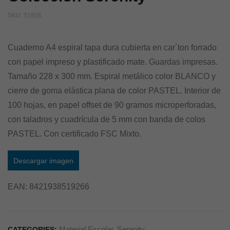
SKU:
51926
Cuaderno A4 espiral tapa dura cubierta en car´ton forrado
con papel impreso y plastificado mate. Guardas impresas.
Tamaño 228 x 300 mm. Espiral metálico color BLANCO y
cierre de goma elástica plana de color PASTEL. Interior de
100 hojas, en papel offset de 90 gramos microperforadas,
con taladros y cuadrícula de 5 mm con banda de colos
PASTEL. Con certificado FSC Mixto.
Descargar imagen
EAN:
8421938519266
Material Escolar
,
Serenity
CATEGORIES: