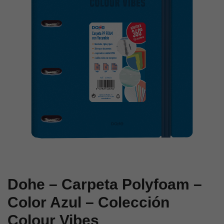
Dura
Rojo
–
–
Color
Colección
Verde
Colour
–
Vibes
Colección
Serenity
Dohe – Carpeta Polyfoam –
Color Azul – Colección
Colour Vibes