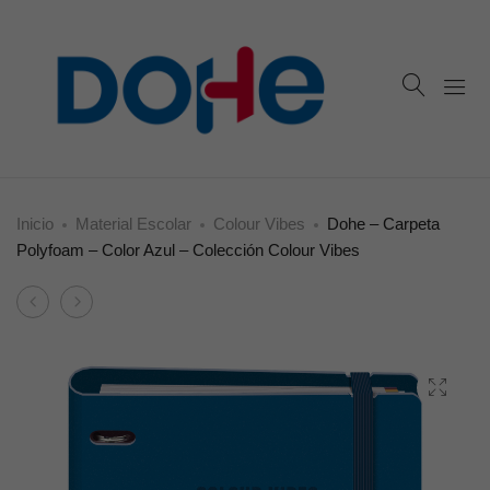
Inicio
Material Escolar
Colour Vibes
Dohe – Carpeta
Polyfoam – Color Azul – Colección Colour Vibes
Product
Dohe
Dohe
navigation
–
–
Cuaderno
Carpeta
A4
Polyfoam
Espiral
–
Tapa
Color