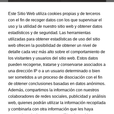
Este Sitio Web utiliza cookies propias y de terceros
con el fin de recoger datos con los que supervisar el
uso y la utilidad de nuestro sitio web y obtener datos
estadísticos y de seguridad. Las herramientas
utilizadas para obtener estadísticas de uso del sitio
web ofrecen la posibilidad de obtener un nivel de
Dohe – Cuaderno Officer – Tamaño A5 – Color Gris
detalle cada vez más alto sobre el comportamiento de
EAN:
8421938110463
los visitantes y usuarios del sitio web. Estos datos
pueden recogerse, tratarse y conservarse asociados a
una dirección IP o a un usuario determinado o bien
ser sometidos a un proceso de disociación con el fin
de obtener conclusiones basadas en datos anónimos.
© Dohe - Camino de Madrid, 14
Además, compartimos la información con nuestros
28970 • Humanes de Madrid (Madrid)
colaboradores de redes sociales, publicidad y análisis
ESPAÑA
web, quienes podrán utilizar la información recopilada
y combinarla con otra información que les haya