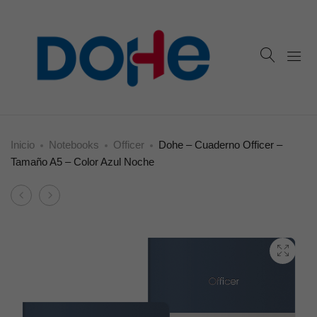
Inicio
Notebooks
Officer
Dohe – Cuaderno Officer –
Tamaño A5 – Color Azul Noche
Product
Dohe
Dohe
navigation
–
–
Cuaderno
Cuaderno
Creative
Officer
–
–
Tamaño
Tamaño