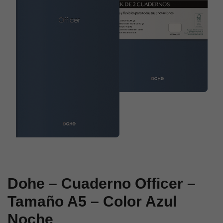
A6
A5
–
–
Color
Color
Turquesa
Burdeos
Dohe – Cuaderno Officer –
Tamaño A5 – Color Azul
Noche