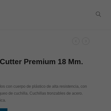
Product
Dohe
Dohe
navigation
–
–
Cutter
Cutter
 Cutter Premium 18 Mm.
Premium
Premium
9
Plus
Mm.
18
Mm.
dos con cuerpo de plástico de alta resistencia, con
ueo de cuchilla. Cuchillas tronzables de acero.
ica.