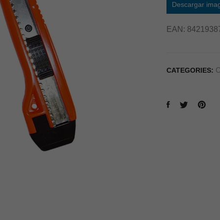
Descargar ima
EAN:
8421938
C
CATEGORIES: