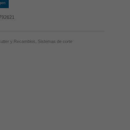
gen
792621
utter y Recambios
,
Sistemas de corte