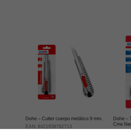
Dohe – Cutter cuerpo metálico 9 mm.
Dohe – T
Cms Neg
EAN:
8421938792713