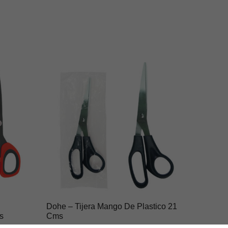
Dohe – Tijera Mango De Plastico 21
s
Cms