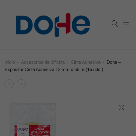
Inicio
Accesorios de Oficina
Cinta Adhesiva
Dohe –
Expositor Cinta Adhesiva 12 mm x 66 m (16 uds.)
Product
Dohe
Dohe
navigation
–
–
Cinta
Cinta
Adhesiva
Adhesiva
12
12
mm
mm