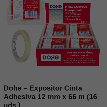
x
x
33
66
m
m
Dohe – Expositor Cinta
Adhesiva 12 mm x 66 m (16
uds.)