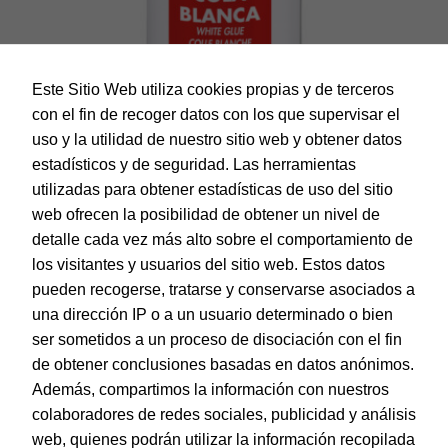
Este Sitio Web utiliza cookies propias y de terceros
con el fin de recoger datos con los que supervisar el
uso y la utilidad de nuestro sitio web y obtener datos
estadísticos y de seguridad. Las herramientas
utilizadas para obtener estadísticas de uso del sitio
web ofrecen la posibilidad de obtener un nivel de
Dohe – Cola Blanca, 250 grs
detalle cada vez más alto sobre el comportamiento de
EAN:
8421938302813
los visitantes y usuarios del sitio web. Estos datos
pueden recogerse, tratarse y conservarse asociados a
una dirección IP o a un usuario determinado o bien
ser sometidos a un proceso de disociación con el fin
de obtener conclusiones basadas en datos anónimos.
© Dohe - Camino de Madrid, 14
Además, compartimos la información con nuestros
28970 • Humanes de Madrid (Madrid)
colaboradores de redes sociales, publicidad y análisis
ESPAÑA
web, quienes podrán utilizar la información recopilada