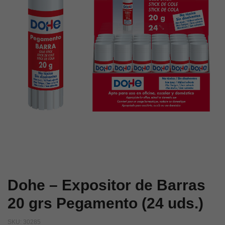
grs
Pegamento
(12
uds.)
Dohe – Expositor de Barras
20 grs Pegamento (24 uds.)
SKU:
30285