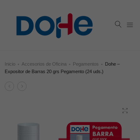
Inicio
Accesorios de Oficina
Pegamentos
Dohe –
Expositor de Barras 20 grs Pegamento (24 uds.)
Product
Dohe
Dohe
navigation
–
–
Barra
Expositor
10
de
grs
Barras
Pegamento
40