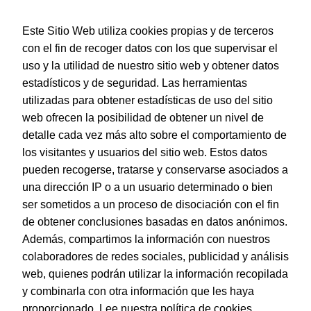
Este Sitio Web utiliza cookies propias y de terceros
con el fin de recoger datos con los que supervisar el
uso y la utilidad de nuestro sitio web y obtener datos
estadísticos y de seguridad. Las herramientas
utilizadas para obtener estadísticas de uso del sitio
web ofrecen la posibilidad de obtener un nivel de
Dohe – Cubiertas protectoras de libros y cuadernos.
detalle cada vez más alto sobre el comportamiento de
EAN:
8421938914337
los visitantes y usuarios del sitio web. Estos datos
pueden recogerse, tratarse y conservarse asociados a
una dirección IP o a un usuario determinado o bien
ser sometidos a un proceso de disociación con el fin
de obtener conclusiones basadas en datos anónimos.
© Dohe - Camino de Madrid, 14
Además, compartimos la información con nuestros
28970 • Humanes de Madrid (Madrid)
colaboradores de redes sociales, publicidad y análisis
ESPAÑA
web, quienes podrán utilizar la información recopilada
y combinarla con otra información que les haya
proporcionado.
Lee nuestra política de cookies