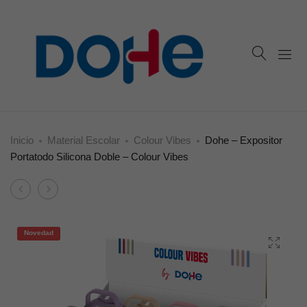
Inicio
Material Escolar
Colour Vibes
Dohe – Expositor
Portatodo Silicona Doble – Colour Vibes
Product
Dohe
Dohe
navigation
–
–
Portatodo
Portatodo
Novedad
de
de
silicona
silicona
doble
cuádruple