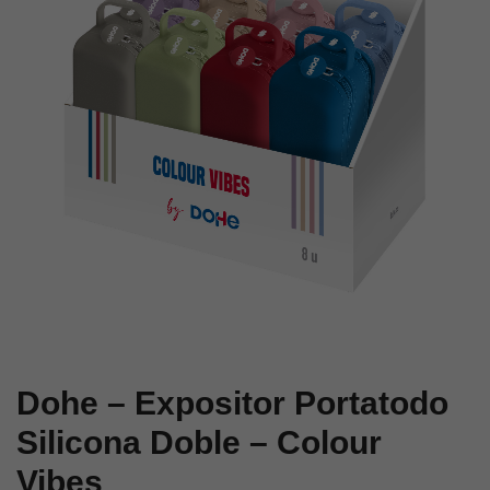
–
–
Colour
Colour
Vibes
Vibes
–
–
Morado
Azul
Dohe – Expositor Portatodo
Silicona Doble – Colour
Vibes