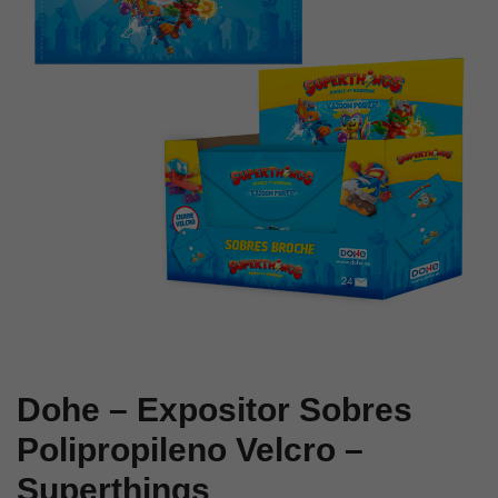
Dura
–
–
Superthings
Superthings
Dohe – Expositor Sobres
Polipropileno Velcro –
Superthings