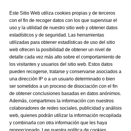
Este Sitio Web utiliza cookies propias y de terceros
con el fin de recoger datos con los que supervisar el
uso y la utilidad de nuestro sitio web y obtener datos
estadísticos y de seguridad. Las herramientas
utilizadas para obtener estadísticas de uso del sitio
web ofrecen la posibilidad de obtener un nivel de
Dohe – Expositor de portatodos planos de PVC (20 uds)
detalle cada vez más alto sobre el comportamiento de
EAN:
8421938507478
los visitantes y usuarios del sitio web. Estos datos
pueden recogerse, tratarse y conservarse asociados a
una dirección IP o a un usuario determinado o bien
ser sometidos a un proceso de disociación con el fin
de obtener conclusiones basadas en datos anónimos.
© Dohe - Camino de Madrid, 14
Además, compartimos la información con nuestros
28970 • Humanes de Madrid (Madrid)
colaboradores de redes sociales, publicidad y análisis
ESPAÑA
web, quienes podrán utilizar la información recopilada
y combinarla con otra información que les haya
proporcionado.
Lee nuestra política de cookies