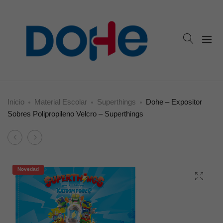
Inicio
Material Escolar
Superthings
Dohe – Expositor
Sobres Polipropileno Velcro – Superthings
Product
Dohe
Dohe
navigation
–
–
Cuaderno
Expositor
Novedad
A5
Lápices
Espiral
de
Tapa
colores