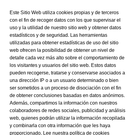
Este Sitio Web utiliza cookies propias y de terceros
con el fin de recoger datos con los que supervisar el
uso y la utilidad de nuestro sitio web y obtener datos
estadísticos y de seguridad. Las herramientas
utilizadas para obtener estadísticas de uso del sitio
web ofrecen la posibilidad de obtener un nivel de
Dohe – Cartulina 50 hojas en A4 Crema
detalle cada vez más alto sobre el comportamiento de
EAN:
8421938300925
los visitantes y usuarios del sitio web. Estos datos
pueden recogerse, tratarse y conservarse asociados a
una dirección IP o a un usuario determinado o bien
ser sometidos a un proceso de disociación con el fin
de obtener conclusiones basadas en datos anónimos.
© Dohe - Camino de Madrid, 14
Además, compartimos la información con nuestros
28970 • Humanes de Madrid (Madrid)
colaboradores de redes sociales, publicidad y análisis
ESPAÑA
web, quienes podrán utilizar la información recopilada
y combinarla con otra información que les haya
proporcionado.
Lee nuestra política de cookies