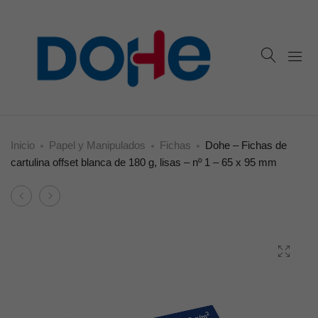
Inicio
Papel y Manipulados
Fichas
Dohe – Fichas de
cartulina offset blanca de 180 g, lisas – nº 1 – 65 x 95 mm
Product
Dohe
Dohe
navigation
–
–
Fichas
Fichas
de
de
cartulina
cartulina
offset
offset