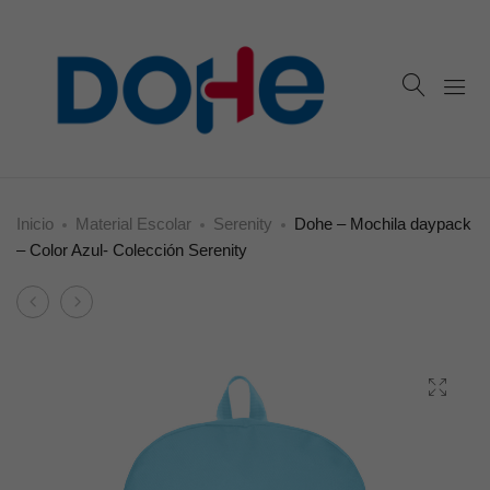
Inicio
Material Escolar
Serenity
Dohe – Mochila daypack
– Color Azul- Colección Serenity
Product
Dohe
Dohe
navigation
–
–
Maletín
Mochila
Regalo
daypack
–
–
Colección
Color