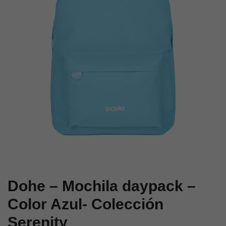
Serenity
Rosa
–
–
Color
Colección
Verde
Serenity
Dohe – Mochila daypack –
Color Azul- Colección
Serenity