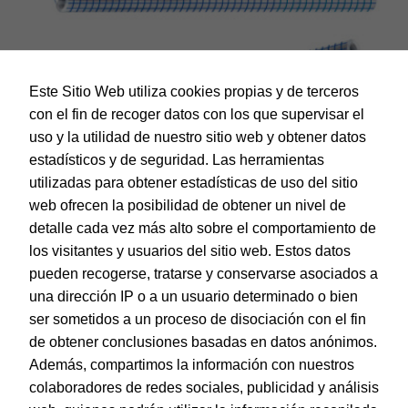
Este Sitio Web utiliza cookies propias y de terceros
con el fin de recoger datos con los que supervisar el
uso y la utilidad de nuestro sitio web y obtener datos
estadísticos y de seguridad. Las herramientas
utilizadas para obtener estadísticas de uso del sitio
web ofrecen la posibilidad de obtener un nivel de
Dohe – Forralibro autoadhesivo – 50 micras – 50 x 300 cm
detalle cada vez más alto sobre el comportamiento de
EAN:
8421938914375
los visitantes y usuarios del sitio web. Estos datos
pueden recogerse, tratarse y conservarse asociados a
una dirección IP o a un usuario determinado o bien
ser sometidos a un proceso de disociación con el fin
de obtener conclusiones basadas en datos anónimos.
© Dohe - Camino de Madrid, 14
Además, compartimos la información con nuestros
28970 • Humanes de Madrid (Madrid)
colaboradores de redes sociales, publicidad y análisis
ESPAÑA