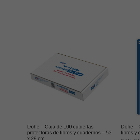
Dohe – Caja de 100 cubiertas
Dohe – C
protectoras de libros y cuadernos – 53
libros y
x 29 cm