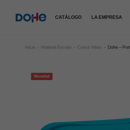
CATÁLOGO
LA EMPRESA
Inicio
Material Escolar
Colour Vibes
Dohe – Port
Novedad