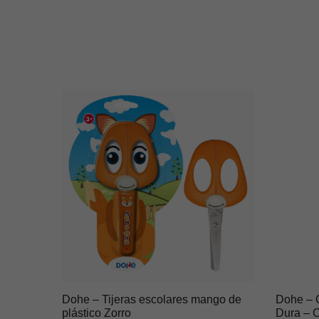
Dohe – Tijeras escolares mango de
Dohe – 
plástico Zorro
Dura – C