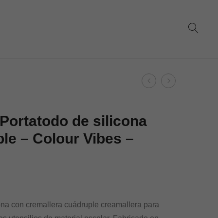
Product
Dohe
Dohe
navigation
–
–
Portatodo
Portatodo
Portatodo de silicona
de
de
le – Colour Vibes –
silicona
silicona
cuádruple
cuádruple
–
–
Colour
Colour
Vibes
Vibes
ona con cremallera cuádruple creamallera para
–
–