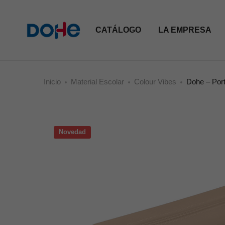
CATÁLOGO
LA EMPRESA
Inicio
Material Escolar
Colour Vibes
Dohe – Port
Novedad