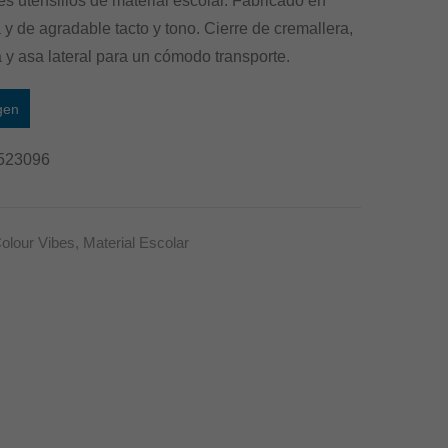
es utensilios de material escolar. Fabricado en
Rosa
Morado
a y de agradable tacto y tono. Cierre de cremallera,
 y asa lateral para un cómodo transporte.
gen
523096
olour Vibes
,
Material Escolar