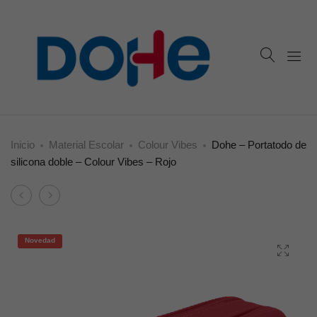
Inicio
Material Escolar
Colour Vibes
Dohe – Portatodo de
silicona doble – Colour Vibes – Rojo
Product
Dohe
Dohe
navigation
–
–
Portatodo
Portatodo
Novedad
de
de
silicona
silicona
doble
doble