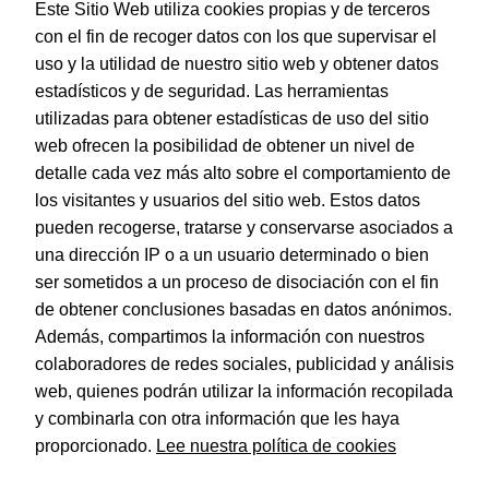
Este Sitio Web utiliza cookies propias y de terceros
con el fin de recoger datos con los que supervisar el
uso y la utilidad de nuestro sitio web y obtener datos
estadísticos y de seguridad. Las herramientas
utilizadas para obtener estadísticas de uso del sitio
web ofrecen la posibilidad de obtener un nivel de
Dohe – Caja de 100 cubiertas protectoras de libros y
cuadernos – 53 x 30 cm
detalle cada vez más alto sobre el comportamiento de
EAN:
8421938914351
los visitantes y usuarios del sitio web. Estos datos
pueden recogerse, tratarse y conservarse asociados a
una dirección IP o a un usuario determinado o bien
ser sometidos a un proceso de disociación con el fin
de obtener conclusiones basadas en datos anónimos.
© Dohe - Camino de Madrid, 14
Además, compartimos la información con nuestros
28970 • Humanes de Madrid (Madrid)
colaboradores de redes sociales, publicidad y análisis
ESPAÑA
web, quienes podrán utilizar la información recopilada
y combinarla con otra información que les haya
proporcionado.
Lee nuestra política de cookies
Política de privacidad