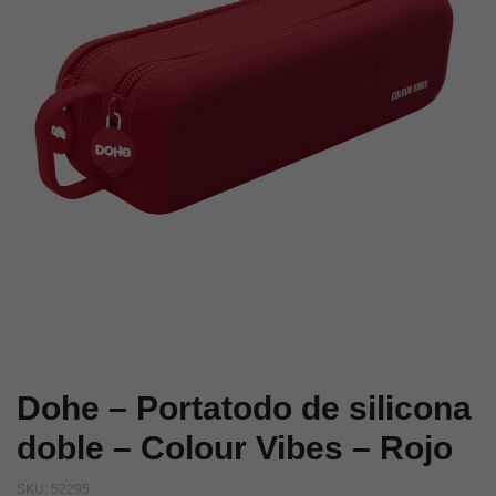
–
–
Colour
Colour
Vibes
Vibes
–
–
Azul
Verde
Dohe – Portatodo de silicona
doble – Colour Vibes – Rojo
SKU:
52295