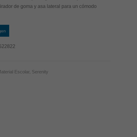
tirador de goma y asa lateral para un cómodo
gen
522822
aterial Escolar
,
Serenity