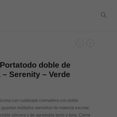
Product
Dohe
Dohe
navigation
–
–
Portatodo
Portatodo
Portatodo doble de
doble
doble
a – Serenity – Verde
de
de
silicona
silicona
–
–
Serenity
Serenity
ilicona con cuádruple cremallera con doble
–
–
 guardar múltiples utensilios de material escolar.
Rosa
Morado
exible silicona y de agradable tacto y tono. Cierre