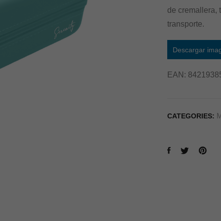
de cremallera, 
transporte.
Descargar ima
EAN:
8421938
M
CATEGORIES: