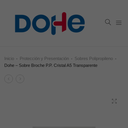
Inicio
Protección y Presentación
Sobres Polipropileno
Dohe – Sobre Broche P.P. Cristal A5 Transparente
Product
Dohe
Dohe
navigation
–
–
Sobre
Sobre
Broche
Broche
P.P.
P.P.
Cristal
Cristal