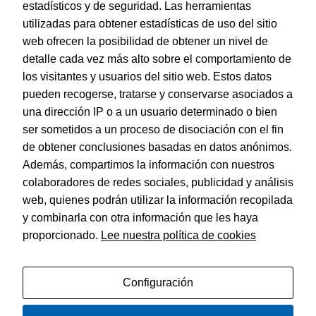
estadísticos y de seguridad. Las herramientas
utilizadas para obtener estadísticas de uso del sitio
web ofrecen la posibilidad de obtener un nivel de
Dohe – Indice Basic Folio 10 Posic./ 5 Colores
detalle cada vez más alto sobre el comportamiento de
EAN:
8421938904536
los visitantes y usuarios del sitio web. Estos datos
pueden recogerse, tratarse y conservarse asociados a
una dirección IP o a un usuario determinado o bien
ser sometidos a un proceso de disociación con el fin
de obtener conclusiones basadas en datos anónimos.
© Dohe - Camino de Madrid, 14
Además, compartimos la información con nuestros
28970 • Humanes de Madrid (Madrid)
colaboradores de redes sociales, publicidad y análisis
ESPAÑA
web, quienes podrán utilizar la información recopilada
y combinarla con otra información que les haya
proporcionado.
Lee nuestra política de cookies
Política de privacidad
Aviso legal
Configuración
Política de cookies