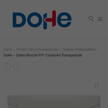
Inicio
Protección y Presentación
Sobres Polipropileno
Dohe – Sobre Broche P.P. Cristal A3 Transparente
Product
Dohe
Dohe
navigation
–
–
Sobre
Sobre
Broche
broche
P.P.
P.P.
Cristal
Cristal