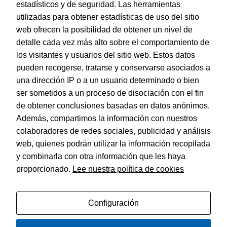
estadísticos y de seguridad. Las herramientas
utilizadas para obtener estadísticas de uso del sitio
web ofrecen la posibilidad de obtener un nivel de
Dohe – Indice Basic Folio 5 Posic./ 5 Colores
detalle cada vez más alto sobre el comportamiento de
EAN:
8421938904529
los visitantes y usuarios del sitio web. Estos datos
pueden recogerse, tratarse y conservarse asociados a
una dirección IP o a un usuario determinado o bien
ser sometidos a un proceso de disociación con el fin
de obtener conclusiones basadas en datos anónimos.
© Dohe - Camino de Madrid, 14
Además, compartimos la información con nuestros
28970 • Humanes de Madrid (Madrid)
colaboradores de redes sociales, publicidad y análisis
ESPAÑA
web, quienes podrán utilizar la información recopilada
y combinarla con otra información que les haya
proporcionado.
Lee nuestra política de cookies
Política de privacidad
Aviso legal
Configuración
Política de cookies