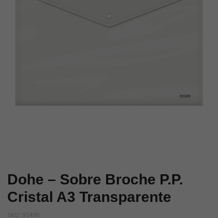
A5
Opaco
Transparente
Folio
–
Azul
Dohe – Sobre Broche P.P.
Cristal A3 Transparente
SKU:
91490