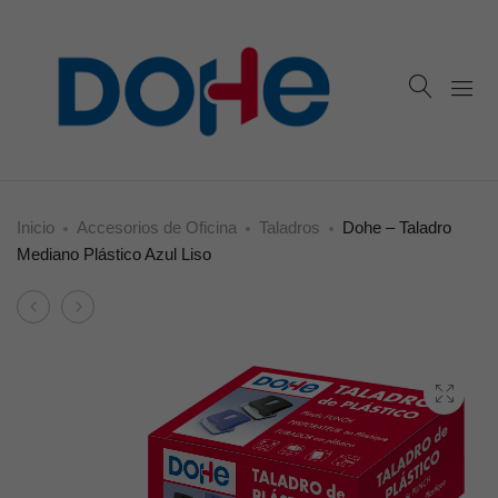
Inicio
Accesorios de Oficina
Taladros
Dohe – Taladro
Mediano Plástico Azul Liso
Product
Dohe
Dohe
navigation
–
–
Grapadora
Taladro
Mediana
Mediano
Plástico
Plastico
Negro
Negro