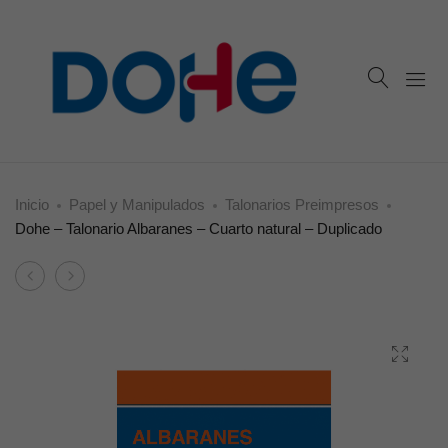
Inicio
Papel y Manipulados
Talonarios Preimpresos
Dohe – Talonario Albaranes – Cuarto natural – Duplicado
Product
Dohe
Dohe
navigation
–
–
Talonario
Talonario
Llamadas
Albaranes
–
–
Octavo
Cuarto