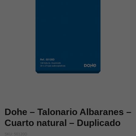
Catalán
natural
–
–
Sencillo
Triplicado
Dohe – Talonario Albaranes –
Cuarto natural – Duplicado
SKU:
50120D