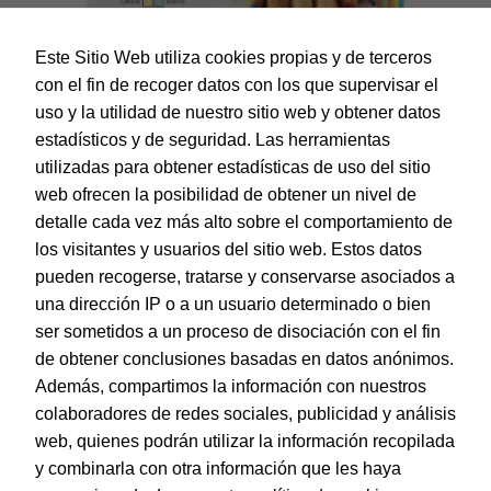
Este Sitio Web utiliza cookies propias y de terceros
con el fin de recoger datos con los que supervisar el
uso y la utilidad de nuestro sitio web y obtener datos
estadísticos y de seguridad. Las herramientas
utilizadas para obtener estadísticas de uso del sitio
web ofrecen la posibilidad de obtener un nivel de
Dohe – Cartulina 50 hojas en A4 – 5 colores surtidos
Intenso
detalle cada vez más alto sobre el comportamiento de
EAN:
8421938301137
los visitantes y usuarios del sitio web. Estos datos
pueden recogerse, tratarse y conservarse asociados a
una dirección IP o a un usuario determinado o bien
ser sometidos a un proceso de disociación con el fin
de obtener conclusiones basadas en datos anónimos.
© Dohe - Camino de Madrid, 14
Además, compartimos la información con nuestros
28970 • Humanes de Madrid (Madrid)
colaboradores de redes sociales, publicidad y análisis
ESPAÑA
web, quienes podrán utilizar la información recopilada
y combinarla con otra información que les haya