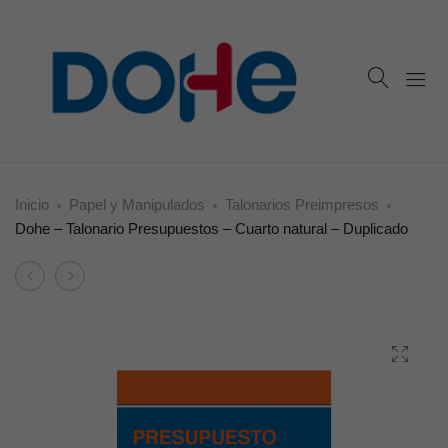
Inicio
Papel y Manipulados
Talonarios Preimpresos
Dohe – Talonario Presupuestos – Cuarto natural – Duplicado
Product
Dohe
Dohe
navigation
–
–
Talonario
Talonario
Facturas
Presupuestos
–
–
Octavo
Cuarto