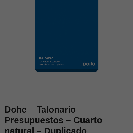
Apaisado
natural
–
I.G.I.C.
Triplicado
–
Duplicado
Dohe – Talonario
Presupuestos – Cuarto
natural – Duplicado