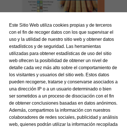
Este Sitio Web utiliza cookies propias y de terceros
con el fin de recoger datos con los que supervisar el
uso y la utilidad de nuestro sitio web y obtener datos
estadísticos y de seguridad. Las herramientas
utilizadas para obtener estadísticas de uso del sitio
web ofrecen la posibilidad de obtener un nivel de
Dohe – Cartulina 50 hojas en A4 Naranja
detalle cada vez más alto sobre el comportamiento de
EAN:
8421938300963
los visitantes y usuarios del sitio web. Estos datos
pueden recogerse, tratarse y conservarse asociados a
una dirección IP o a un usuario determinado o bien
ser sometidos a un proceso de disociación con el fin
de obtener conclusiones basadas en datos anónimos.
© Dohe - Camino de Madrid, 14
Además, compartimos la información con nuestros
28970 • Humanes de Madrid (Madrid)
colaboradores de redes sociales, publicidad y análisis
ESPAÑA
web, quienes podrán utilizar la información recopilada