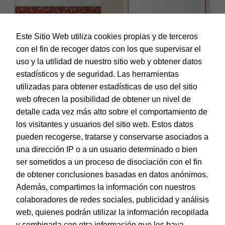
Este Sitio Web utiliza cookies propias y de terceros
con el fin de recoger datos con los que supervisar el
uso y la utilidad de nuestro sitio web y obtener datos
estadísticos y de seguridad. Las herramientas
utilizadas para obtener estadísticas de uso del sitio
web ofrecen la posibilidad de obtener un nivel de
Dohe – Tarjeta de Felicitación Navidad – Tamaño 11,5 x 17
cm – Modelo Corazón
detalle cada vez más alto sobre el comportamiento de
EAN:
8421938700190
los visitantes y usuarios del sitio web. Estos datos
pueden recogerse, tratarse y conservarse asociados a
una dirección IP o a un usuario determinado o bien
ser sometidos a un proceso de disociación con el fin
de obtener conclusiones basadas en datos anónimos.
© Dohe - Camino de Madrid, 14
Además, compartimos la información con nuestros
28970 • Humanes de Madrid (Madrid)
colaboradores de redes sociales, publicidad y análisis
ESPAÑA
web, quienes podrán utilizar la información recopilada
y combinarla con otra información que les haya