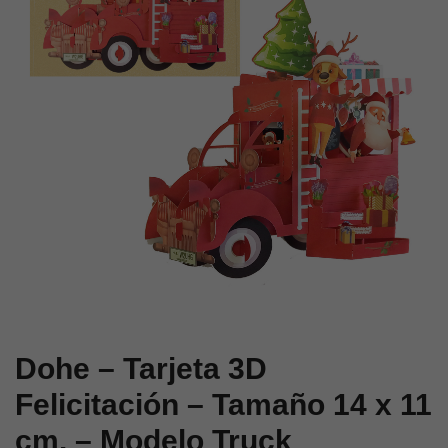
Tamaño
Tamaño
15
15
x
x
17,5
15
cm.
cm.
–
–
Modelo
Modelo
Village
Christmas
Tree
Dohe – Tarjeta 3D
Felicitación – Tamaño 14 x 11
cm. – Modelo Truck