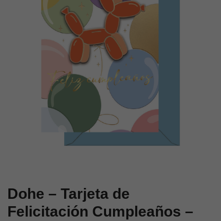
Cumpleaños
Cumpleaños
–
–
Tamaño
Tamaño
11,5
11,5
x
x
17
17
cm
cm
–
–
Modelo
Modelo
Cereza
Mistura
Dohe – Tarjeta de
Felicitación Cumpleaños –