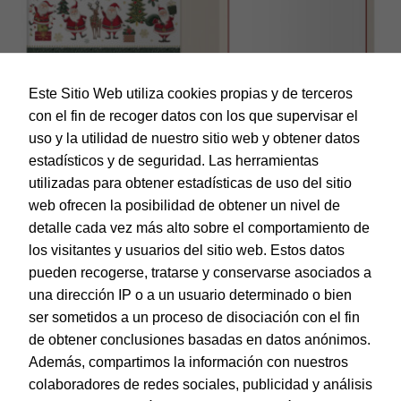
Este Sitio Web utiliza cookies propias y de terceros
con el fin de recoger datos con los que supervisar el
uso y la utilidad de nuestro sitio web y obtener datos
estadísticos y de seguridad. Las herramientas
utilizadas para obtener estadísticas de uso del sitio
web ofrecen la posibilidad de obtener un nivel de
Dohe – Tarjeta de Felicitación Navidad – Tamaño 11,5 x 17
cm – Modelo Papá Noel
detalle cada vez más alto sobre el comportamiento de
EAN:
8421938700022
los visitantes y usuarios del sitio web. Estos datos
pueden recogerse, tratarse y conservarse asociados a
una dirección IP o a un usuario determinado o bien
ser sometidos a un proceso de disociación con el fin
de obtener conclusiones basadas en datos anónimos.
© Dohe - Camino de Madrid, 14
Además, compartimos la información con nuestros
28970 • Humanes de Madrid (Madrid)
colaboradores de redes sociales, publicidad y análisis
ESPAÑA