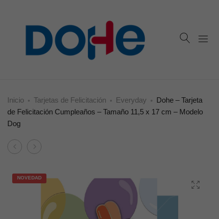
Inicio
Tarjetas de Felicitación
Everyday
Dohe – Tarjeta
de Felicitación Cumpleaños – Tamaño 11,5 x 17 cm – Modelo
Dog
Product
Dohe
Dohe
navigation
–
–
Tarjeta
Tarjeta
NOVEDAD
de
de
Felicitación
Felicitación