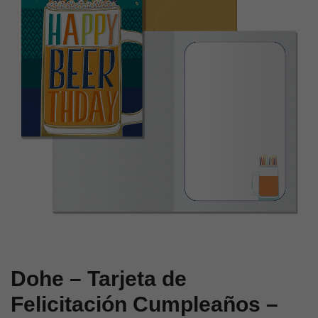
Cumpleaños
–
–
Tamaño
Tamaño
11,5
11,5
x
x
17
17
cm
cm
–
–
Modelo
Modelo
Primavera
Globo
Dohe – Tarjeta de
Felicitación Cumpleaños –