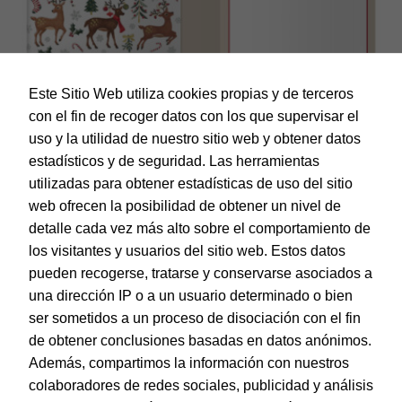
Este Sitio Web utiliza cookies propias y de terceros
con el fin de recoger datos con los que supervisar el
uso y la utilidad de nuestro sitio web y obtener datos
estadísticos y de seguridad. Las herramientas
utilizadas para obtener estadísticas de uso del sitio
web ofrecen la posibilidad de obtener un nivel de
Dohe – Tarjeta de Felicitación Navidad – Tamaño 11,5 x 17
cm – Modelo Ciervos
detalle cada vez más alto sobre el comportamiento de
EAN:
8421938700145
los visitantes y usuarios del sitio web. Estos datos
pueden recogerse, tratarse y conservarse asociados a
una dirección IP o a un usuario determinado o bien
ser sometidos a un proceso de disociación con el fin
de obtener conclusiones basadas en datos anónimos.
© Dohe - Camino de Madrid, 14
Además, compartimos la información con nuestros
28970 • Humanes de Madrid (Madrid)
colaboradores de redes sociales, publicidad y análisis
ESPAÑA