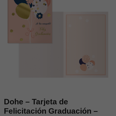
–
–
Tamaño
Tamaño
11,5
11,5
x
x
17
17
cm
cm
–
–
Modelo
Modelo
Sobre
Flowers
Dohe – Tarjeta de
Felicitación Graduación –