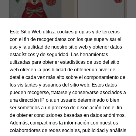
Este Sitio Web utiliza cookies propias y de terceros
con el fin de recoger datos con los que supervisar el
uso y la utilidad de nuestro sitio web y obtener datos
estadísticos y de seguridad. Las herramientas
utilizadas para obtener estadísticas de uso del sitio
web ofrecen la posibilidad de obtener un nivel de
Dohe – Tarjeta de Felicitación Navidad – Tamaño 11,5 x 17
cm – Modelo Rudolf
detalle cada vez más alto sobre el comportamiento de
EAN:
8421938700220
los visitantes y usuarios del sitio web. Estos datos
pueden recogerse, tratarse y conservarse asociados a
una dirección IP o a un usuario determinado o bien
ser sometidos a un proceso de disociación con el fin
de obtener conclusiones basadas en datos anónimos.
© Dohe - Camino de Madrid, 14
Además, compartimos la información con nuestros
28970 • Humanes de Madrid (Madrid)
colaboradores de redes sociales, publicidad y análisis
ESPAÑA