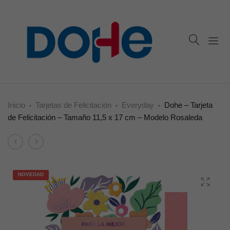
Inicio
Tarjetas de Felicitación
Everyday
Dohe – Tarjeta
de Felicitación – Tamaño 11,5 x 17 cm – Modelo Rosaleda
Product
Dohe
Dohe
navigation
–
–
Tarjeta
Tarjeta
NOVEDAD
de
de
Felicitación
Felicitación
Aniversario
–