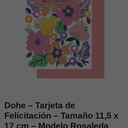
–
Tamaño
Tamaño
11,5
11,5
x
x
17
17
cm
cm
–
–
Modelo
Modelo
Coctel
Daisy
Dohe – Tarjeta de
Felicitación – Tamaño 11,5 x
17 cm – Modelo Rosaleda