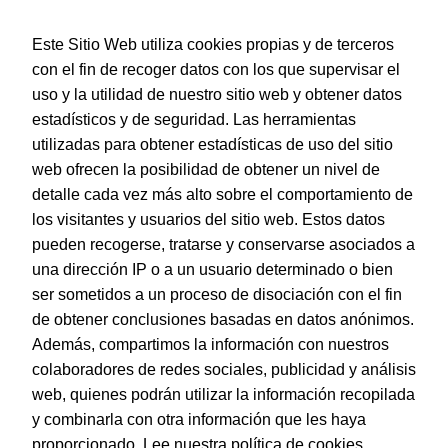
Este Sitio Web utiliza cookies propias y de terceros
con el fin de recoger datos con los que supervisar el
uso y la utilidad de nuestro sitio web y obtener datos
estadísticos y de seguridad. Las herramientas
utilizadas para obtener estadísticas de uso del sitio
web ofrecen la posibilidad de obtener un nivel de
Dohe – Tarjeta de Felicitación Navidad – Tamaño 11,5 x 17
cm – Modelo Tree
detalle cada vez más alto sobre el comportamiento de
EAN:
8421938700237
los visitantes y usuarios del sitio web. Estos datos
pueden recogerse, tratarse y conservarse asociados a
una dirección IP o a un usuario determinado o bien
ser sometidos a un proceso de disociación con el fin
de obtener conclusiones basadas en datos anónimos.
© Dohe - Camino de Madrid, 14
Además, compartimos la información con nuestros
28970 • Humanes de Madrid (Madrid)
colaboradores de redes sociales, publicidad y análisis
ESPAÑA
web, quienes podrán utilizar la información recopilada
y combinarla con otra información que les haya
proporcionado.
Lee nuestra política de cookies