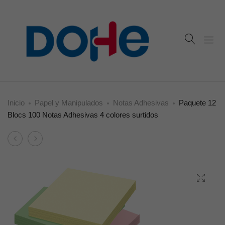
Inicio
Papel y Manipulados
Notas Adhesivas
Paquete 12
Blocs 100 Notas Adhesivas 4 colores surtidos
Product
Expositor
Caja
navigation
Corrector
de
Cinta
12
Azul
Portaminas
5
tacto
mm
grip,