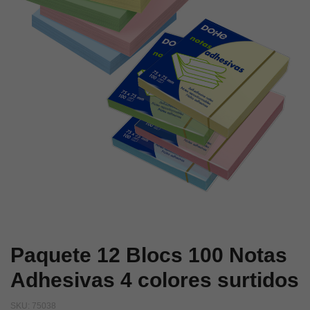
x
clip
8
metálico
m
colores
24
Surtidos
u
Paquete 12 Blocs 100 Notas
Adhesivas 4 colores surtidos
SKU:
75038