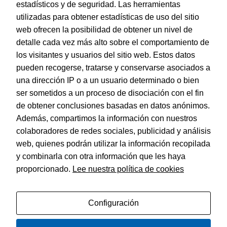
estadísticos y de seguridad. Las herramientas
utilizadas para obtener estadísticas de uso del sitio
web ofrecen la posibilidad de obtener un nivel de
Dohe – Cartulina 50 hojas en A4 Azul Océano
detalle cada vez más alto sobre el comportamiento de
EAN:
8421938300901
los visitantes y usuarios del sitio web. Estos datos
pueden recogerse, tratarse y conservarse asociados a
una dirección IP o a un usuario determinado o bien
ser sometidos a un proceso de disociación con el fin
de obtener conclusiones basadas en datos anónimos.
© Dohe - Camino de Madrid, 14
Además, compartimos la información con nuestros
28970 • Humanes de Madrid (Madrid)
colaboradores de redes sociales, publicidad y análisis
ESPAÑA
web, quienes podrán utilizar la información recopilada
y combinarla con otra información que les haya
proporcionado.
Lee nuestra política de cookies
Política de privacidad
Aviso legal
Configuración
Política de cookies