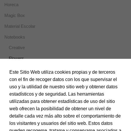
Horeca
Magic Box
Material Escolar
Notebooks
Creative
Flowers
Modernist
Este Sitio Web utiliza cookies propias y de terceros
con el fin de recoger datos con los que supervisar el
Officer
uso y la utilidad de nuestro sitio web y obtener datos
Travel
estadísticos y de seguridad. Las herramientas
utilizadas para obtener estadísticas de uso del sitio
Vesta Nature
web ofrecen la posibilidad de obtener un nivel de
Papel y Manipulados
detalle cada vez más alto sobre el comportamiento de
los visitantes y usuarios del sitio web. Estos datos
Protección y Presentación
pueden recogerse, tratarse y conservarse asociados a