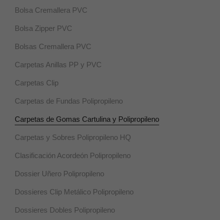
rechazan,
Bolsa Cremallera PVC
puede que
algunas
Bolsa Zipper PVC
funcionalidades
desaparezcan.
Bolsas Cremallera PVC
Carpetas Anillas PP y PVC
Marketing
Al compartir tus
Carpetas Clip
intereses y
comportamiento
Carpetas de Fundas Polipropileno
mientras visitas
nuestro sitio,
Carpetas de Gomas Cartulina y Polipropileno
aumentas la
posibilidad de
Carpetas y Sobres Polipropileno HQ
ver contenido y
ofertas
Clasificación Acordeón Polipropileno
personalizados.
Dossier Uñero Polipropileno
Dossieres Clip Metálico Polipropileno
Dossieres Dobles Polipropileno