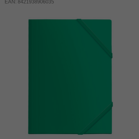
EAN:
8421938906035