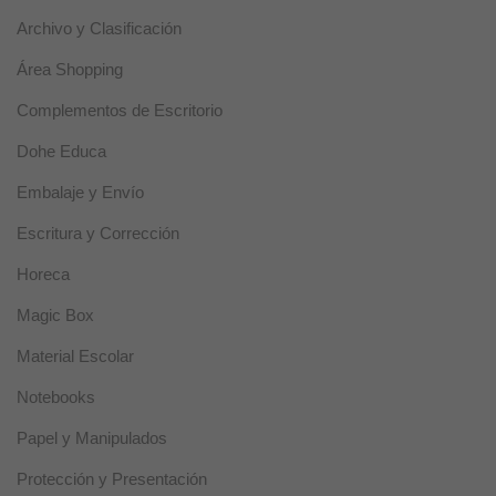
para que el
sitio web
Archivo y Clasificación
funcione
correctamente.
Área Shopping
Complementos de Escritorio
Estadísticas
Dohe Educa
Estas
cookies se
Embalaje y Envío
utilizan para
mejorar la
Escritura y Corrección
funcionalidad
y usabilidad
Horeca
de la web.
Magic Box
Experiencia
Material Escolar
Estas cookies
se usan para
Notebooks
un correcto
funcionamiento
Papel y Manipulados
de la web
durante la
Protección y Presentación
visita. Si se