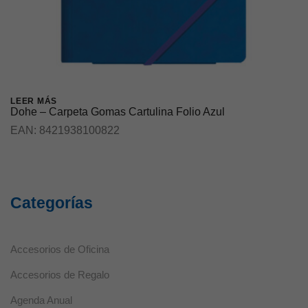
LEER MÁS
Dohe – Carpeta Gomas Cartulina Folio Azul
EAN:
8421938100822
Categorías
Necesarias
Estas cookies
Accesorios de Oficina
no son
opcionales ya
Accesorios de Regalo
que son
necesarias
Agenda Anual