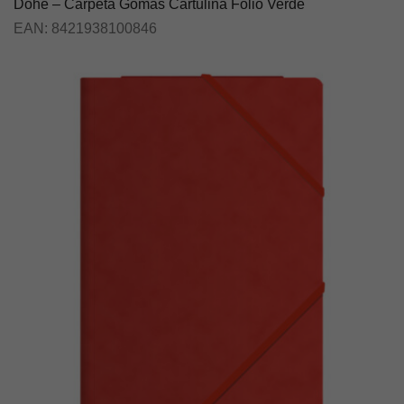
Dohe – Carpeta Gomas Cartulina Folio Verde
EAN:
8421938100846