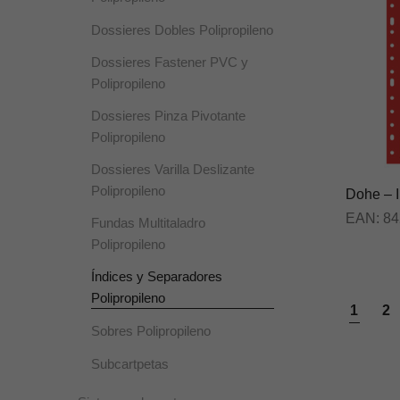
Dossieres Dobles Polipropileno
Dossieres Fastener PVC y
Polipropileno
Dossieres Pinza Pivotante
Polipropileno
Dossieres Varilla Deslizante
Polipropileno
Dohe – I
EAN:
84
Fundas Multitaladro
Polipropileno
Índices y Separadores
Polipropileno
1
2
Sobres Polipropileno
Subcartpetas