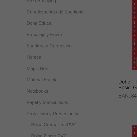
Área Shopping
Complementos de Escritorio
Dohe Educa
Embalaje y Envío
Escritura y Corrección
Horeca
Magic Box
Material Escolar
Dohe – I
Posic. G
Notebooks
EAN:
84
Papel y Manipulados
Protección y Presentación
Bolsa Cremallera PVC
Bolsa Zipper PVC