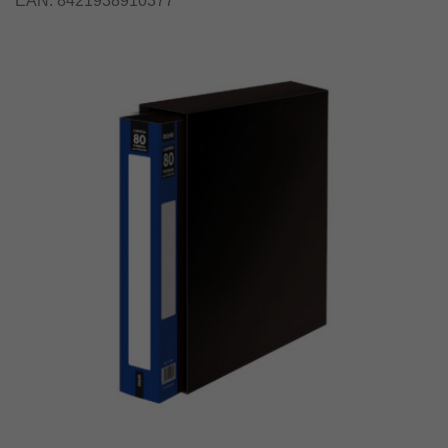
EAN:
8421938910377