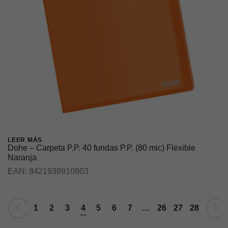
LEER MÁS
Dohe – Carpeta P.P. 40 fundas P.P. (80 mic) Flexible
Naranja
EAN:
8421938910803
1
2
3
4
5
6
7
…
26
27
28