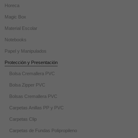
se usan para
Horeca
un correcto
funcionamiento
Magic Box
de la web
durante la
Material Escolar
visita. Si se
rechazan,
Notebooks
puede que
algunas
Papel y Manipulados
funcionalidades
desaparezcan.
Protección y Presentación
Bolsa Cremallera PVC
Marketing
Bolsa Zipper PVC
Al compartir tus
intereses y
Bolsas Cremallera PVC
comportamiento
mientras visitas
nuestro sitio,
Carpetas Anillas PP y PVC
aumentas la
posibilidad de
Carpetas Clip
ver contenido y
ofertas
Carpetas de Fundas Polipropileno
personalizados.