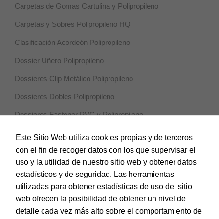
Carpetas de Gomas Cartulina y Polipropileno
Carpetas y Sobres Polipropileno HQ
Clasificación Acordeón Polipropileno
Dossier Uñero Polipropileno
Dossieres Clip Metálico Polipropileno
Dossieres Dobles Polipropileno
Dossieres Fastener PVC y Polipropileno
Dossieres Pinza Pivotante Polipropileno
Este Sitio Web utiliza cookies propias y de terceros
con el fin de recoger datos con los que supervisar el
Dossieres Varilla Deslizante Polipropileno
uso y la utilidad de nuestro sitio web y obtener datos
Fundas Multitaladro Polipropileno
estadísticos y de seguridad. Las herramientas
utilizadas para obtener estadísticas de uso del sitio
Índices y Separadores Polipropileno
web ofrecen la posibilidad de obtener un nivel de
Sobres Polipropileno
detalle cada vez más alto sobre el comportamiento de