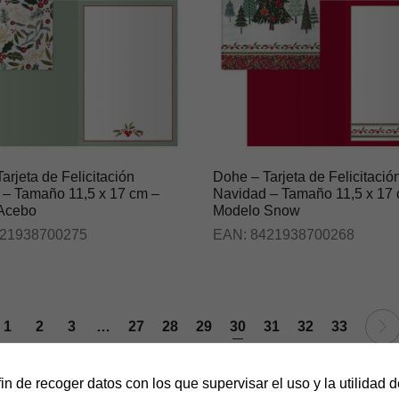
arjeta de Felicitación
Dohe – Tarjeta de Felicitació
 – Tamaño 11,5 x 17 cm –
Navidad – Tamaño 11,5 x 17
Acebo
Modelo Snow
21938700275
EAN:
8421938700268
1
2
3
…
27
28
29
30
31
32
33
fin de recoger datos con los que supervisar el uso y la utilidad 