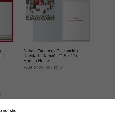
n
Dohe – Tarjeta de Felicitación
 cm –
Navidad – Tamaño 11,5 x 17 cm –
Modelo House
EAN:
8421938700251
de nuestro